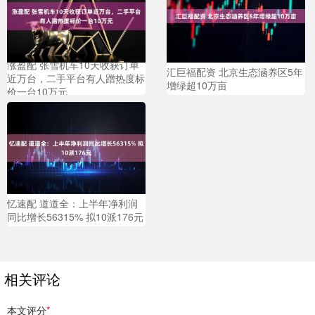
涨盈配 张雪机车10天收获订单
汇巨福配资 北京生态涵养区5年
近万台，二手平台有人蹭热度标
增绿超10万亩
价一台10万元
忆速配 道道全：上半年净利润
同比增长56315% 拟10派176元
相关评论
本文评分
*