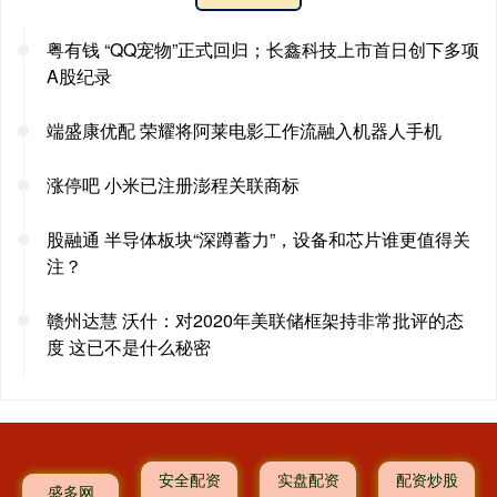
粤有钱 “QQ宠物”正式回归；长鑫科技上市首日创下多项
A股纪录
端盛康优配 荣耀将阿莱电影工作流融入机器人手机
涨停吧 小米已注册澎程关联商标
股融通 半导体板块“深蹲蓄力”，设备和芯片谁更值得关
注？
赣州达慧 沃什：对2020年美联储框架持非常批评的态
度 这已不是什么秘密
安全配资
实盘配资
配资炒股
盛多网