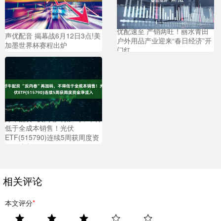
优配速至 产销两旺！丽水青田
声优配音 揭幕战6月12日3点!美
户外用品产业迎来“春日经济”开
加墨世界杯赛程出炉
门红
好牛配资 “反内卷”再加码，不得
低于全成本销售！光伏
ETF(515790)连续5周获周度资
金净流入
相关评论
本文评分
*