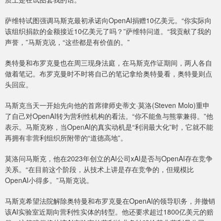
萨维特试图强调马斯克最初承诺向OpenAI捐赠10亿美元。“你实际向
该组织捐款的金额接近10亿美元了吗？”萨维特问道。“我贡献了我的
声誉，”马斯克说，“这些都是有价值的。”
奥特曼和布罗克曼也在周三现身法庭，在马斯克作证期间，两人各自
做着笔记。布罗克曼时不时将自己的笔记拿给奥特曼看，奥特曼则点
头回应。
马斯克当天一开始先向他的首席律师史蒂文·莫洛(Steven Molo)重申
了自己对OpenAI转为营利性机构的看法。“你不能鱼与熊掌兼得。”他
表示。马斯克称，当OpenAI的真实动机是“利润最大化”时，它就不能
再拥有非营利组织所附带的“道德高地”。
莫洛问马斯克，他在2023年创立的AI公司xAI是否与OpenAI存在竞争
关系。“在目前这个阶段，从技术上讲是存在竞争的，但规模比
OpenAI小得多。”马斯克说。
马斯克希望法院解除奥特曼和布罗克曼在OpenAI的领导职务，并撤销
该AI实验室近期向营利性实体的转型。他还要求超过1800亿美元的赔