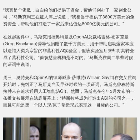
“我真是个傻瓜，白白给他们提供了资金，帮他们创办了一家创业公
司，”马斯克周三在证人席上说道，“我相当于提供了3800万美元的免
费资金，帮助他们打造了一家后来估值达8000亿美元的公司。”
在这起案件中，马斯克指控奥特曼及OpenAI总裁格雷格·布罗克曼
(Greg Brockman)诱导他捐赠了数千万美元，用于帮助启动这家本应
以造福人类为宗旨的非营利性AI实验室，但该实验室后来却将其转变
成了营利性公司。“偷窃慈善机构是不对的。”马斯克在周二早些时候
的证词中说道。
周三，奥特曼和OpenAI的律师威廉·萨维特(William Savitt)在交叉质询
开始时，先纠正了马斯克当天早些时候的一项证词。马斯克曾称特斯
拉并未在追求通用人工智能(AGI)。然而，马斯克在今年3月发布的一
条推文被展示在法庭屏幕上：“特斯拉将成为打造出AGI的公司之一，
而且可能是第一个以人形/原子塑造形式实现这一目标的公司。”