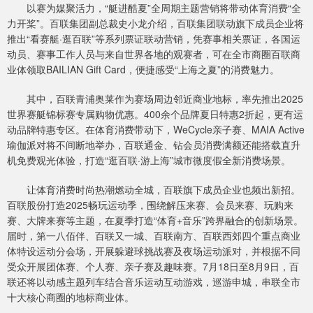
以赛为媒聚活力，“艇进酷夏”全周期主题营销将带动体育消费“全
力开桨”。百联集团副总裁史小龙介绍，百联集团联动旗下成员企业将
推出“看赛艇·逛百联”等系列票证联动营销，凭赛事相关票证，各国运
动员、赛事工作人员与来自世界各地的观赛者，可在全市商圈百联商
业体领取BAILIAN Gift Card，便捷感受“上海之夏”的消费魅力。
其中，百联青浦奥莱作为赛场周边邻近商业地标，率先推出2025
世界赛艇锦标赛专属购物优惠。400余个品牌夏日特惠2折起，更有运
动品牌特惠专区。在体育消费带动下，WeCycle亲子赛、MAIA Active
瑜伽派对将不间断地举办，百联通金、钻会员消费满额还能搭载直升
机免费观光体验，打造“逛百联·游上海”城市微度假全新消费场景。
让体育消费时尚热潮燃动全城，百联旗下成员企业也频出新招。
百联股份打造2025畅玩运动季，围绕解压来赛、会员来赛、玩购来
赛、大牌来赛等主题，在夏季打造“体育+音乐”跨界融合的创新场景。
届时，第一八佰伴、百联又一城、百联南方、百联西郊四个重点商业
体特设运动分会场，开展躲避球挑战赛及夜场运动派对，并根据不同
受众开展团体赛、个人赛、亲子赛及趣味赛。7月18日至8月9日，百
联还将以动感主题列车结合音乐运动互动游戏，巡游申城，串联全市
十大核心商圈的地标商业体。