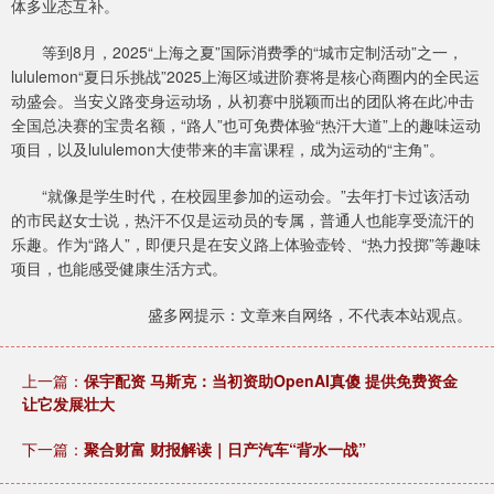
体多业态互补。
等到8月，2025“上海之夏”国际消费季的“城市定制活动”之一，
lululemon“夏日乐挑战”2025上海区域进阶赛将是核心商圈内的全民运
动盛会。当安义路变身运动场，从初赛中脱颖而出的团队将在此冲击
全国总决赛的宝贵名额，“路人”也可免费体验“热汗大道”上的趣味运动
项目，以及lululemon大使带来的丰富课程，成为运动的“主角”。
“就像是学生时代，在校园里参加的运动会。”去年打卡过该活动
的市民赵女士说，热汗不仅是运动员的专属，普通人也能享受流汗的
乐趣。作为“路人”，即便只是在安义路上体验壶铃、“热力投掷”等趣味
项目，也能感受健康生活方式。
盛多网提示：文章来自网络，不代表本站观点。
上一篇：
保宇配资 马斯克：当初资助OpenAI真傻 提供免费资金
让它发展壮大
下一篇：
聚合财富 财报解读｜日产汽车“背水一战”