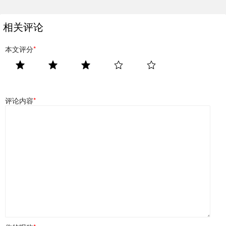
相关评论
本文评分
*
评论内容
*