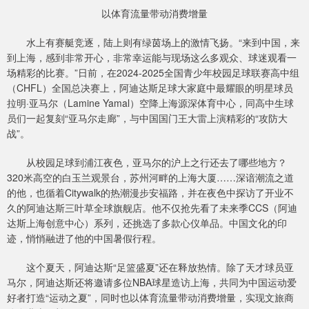
以体育流量带动消费增量
水上有赛艇竞逐，陆上则有绿茵场上的激情飞扬。“来到中国，来
到上海，感到非常开心，非常幸运能与现场这么多观众、球迷观看一
场精彩的比赛。”日前，在2024-2025全国青少年校园足球联赛高中组
（CHFL）全国总决赛上，阿迪达斯足球大家庭中最耀眼的明星球员
拉明·亚马尔（Lamine Yamal）空降上海源深体育中心，同高中生球
员们一起复刻“亚马尔走廊”，与中国国门王大雷上演精彩的“攻防大
战”。
从校园足球到浦江夜色，亚马尔的沪上之行还去了哪些地方？
320米高空的白玉兰观景台，苏州河畔的上海大厦……深谙潮流之道
的他，也循着Citywalk的热潮漫步安福路，并在夜色中探访了开业不
久的阿迪达斯三叶草全球旗舰店。他不仅抢先看了未来季CCS（阿迪
达斯上海创意中心）系列，还挑选了多款心仪单品。中国文化的印
迹，悄悄融进了他的中国暑假行程。
这个夏天，阿迪达斯“足篮盛夏”还在释放热情。除了天才球员亚
马尔，阿迪达斯还将邀请多位NBA球星造访上海，共同为中国运动爱
好者打造“运动之夏”，同时也以体育流量带动消费增量，实现文旅商