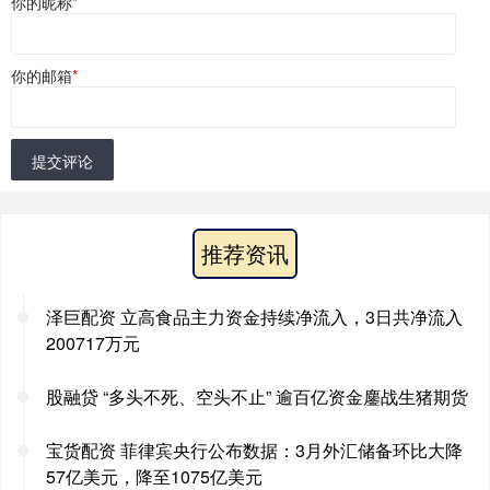
你的昵称
*
你的邮箱
*
提交评论
推荐资讯
泽巨配资 立高食品主力资金持续净流入，3日共净流入
200717万元
股融贷 “多头不死、空头不止” 逾百亿资金鏖战生猪期货
宝货配资 菲律宾央行公布数据：3月外汇储备环比大降
57亿美元，降至1075亿美元