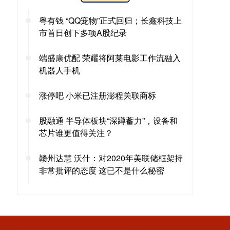
粤有钱 “QQ宠物”正式回归；长鑫科技上
市首日创下多项A股纪录
端盛康优配 荣耀将阿莱电影工作流融入
机器人手机
涨停吧 小米已注册澎程关联商标
股融通 半导体板块“深蹲蓄力”，设备和
芯片谁更值得关注？
赣州达慧 沃什：对2020年美联储框架持
非常批评的态度 这已不是什么秘密